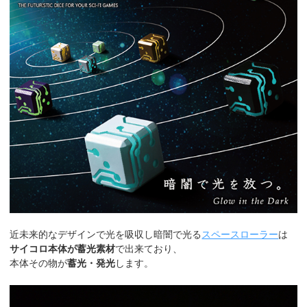
近未来的なデザインで光を吸収し暗闇で光る
スペースローラー
は
サイコロ本体が蓄光素材
で出来ており、
本体その物が
蓄光・発光
します。